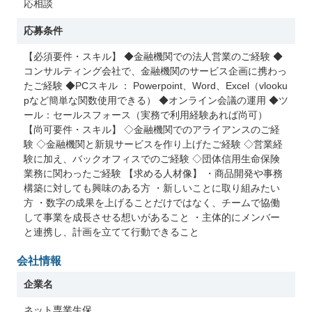
応相談
応募条件
【必須要件・スキル】 ◆金融機関での法人営業のご経験 ◆
コンサルティング会社で、金融機関のサービス企画に携わっ
たご経験 ◆PCスキル ： Powerpoint、Word、Excel（vlooku
pなど簡単な関数使用できる） ◆オンライン会議の運用 ◆ツ
ール：セールスフォース（実務で利用経験あれば尚可）
【尚可要件・スキル】 ◇金融機関でのアライアンスのご経
験 ◇金融機関と新規サービスを作り上げたご経験 ◇営業経
験に加え、バックオフィスでのご経験 ◇団体信用生命保険
業務に関わったご経験 【求める人材像】 ・商品開発や事務
構築に対しても興味のある方 ・新しいことに取り組みたい
方 ・数字の成果を上げることだけではなく、チームで協働
して事業を成長させる想いがあること ・主体的にメンバー
と連携し、計画を立てて行動できること
会社情報
企業名
ネット専業生保