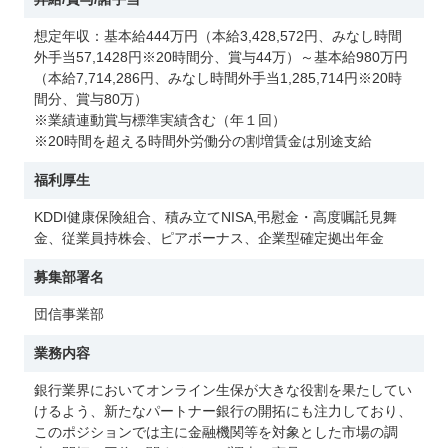
想定年収：基本給444万円（本給3,428,572円、みなし時間
外手当57,1428円※20時間分、賞与44万）～基本給980万円
（本給7,714,286円、みなし時間外手当1,285,714円※20時
間分、賞与80万）
※業績連動賞与標準実績含む（年１回）
※20時間を超える時間外労働分の割増賃金は別途支給
福利厚生
KDDI健康保険組合、積み立てNISA,弔慰金・高度嘱託見舞
金、従業員持株会、ピアボーナス、企業型確定拠出年金
募集部署名
団信事業部
業務内容
銀行業界においてオンライン生保が大きな役割を果たしてい
けるよう、新たなパートナー銀行の開拓にも注力しており、
このポジションでは主に金融機関等を対象とした市場の調