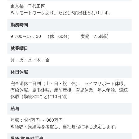
東京都 千代田区
※リモートワークあり。ただし6割出社となります。
勤務時間
9：00～17：30 （休 60分） 実働 7.5時間
就業曜日
月・火・水・木・金
休日休暇
完全週休二日制（土・日・祝 休）、ライフサポート休暇、
有給休暇、慶弔休暇、産前産後・育児休業、年末年始、連続
休暇（勤続3年ごとに10日間）
給与
年収：444万円 ～ 980万円
※経験・実績等を考慮し、当社規程に準じ決定します。
昇給/賞与/諸手当