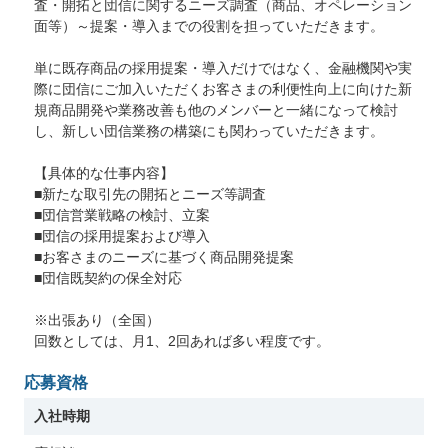
査・開拓と団信に関するニーズ調査（商品、オペレーション
面等）～提案・導入までの役割を担っていただきます。
単に既存商品の採用提案・導入だけではなく、金融機関や実
際に団信にご加入いただくお客さまの利便性向上に向けた新
規商品開発や業務改善も他のメンバーと一緒になって検討
し、新しい団信業務の構築にも関わっていただきます。
【具体的な仕事内容】
■新たな取引先の開拓とニーズ等調査
■団信営業戦略の検討、立案
■団信の採用提案および導入
■お客さまのニーズに基づく商品開発提案
■団信既契約の保全対応
※出張あり（全国）
回数としては、月1、2回あれば多い程度です。
応募資格
入社時期