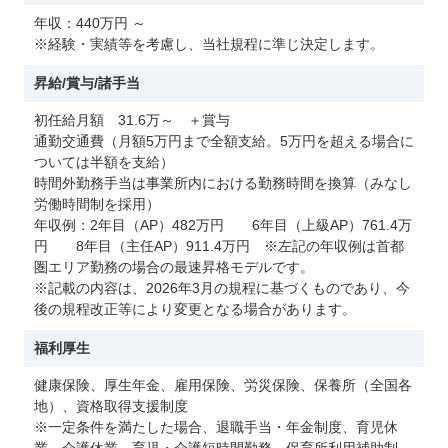
年収：440万円 ～
※経験・実績等を考慮し、当社規程に準じ決定します。
昇給/賞与/諸手当
初任給月額 31.6万～ ＋賞与
通勤交通費（月額5万円まで全額支給。5万円を超える場合に
ついては半額を支給）
時間外勤務手当は事業所内における勤務時間を換算（みなし
労働時間制を採用）
年収例：2年目（AP）482万円 6年目（上級AP）761.4万
円 8年目（主任AP）911.4万円 ※左記の年収例は首都
圏エリア勤務の場合の最速昇格モデルです。
※記載の内容は、2026年3月の規程に基づくものであり、今
後の規程改正等により変更となる場合があります。
福利厚生
健康保険、厚生年金、雇用保険、労災保険、保養所（全国各
地）、資格取得支援制度
※一定条件を満たした場合、退職手当・年金制度、育児休