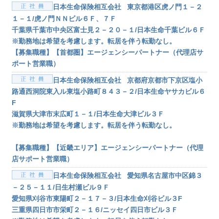
日本生命保険相互会社 東京都港区虎ノ門１－２
１－１/虎ノ門ＮＮビル６Ｆ、７Ｆ
千葉県千葉市中央区富士見２－２０－１/日本生命千葉ビル６Ｆ
※勤務地は希望を考慮します。転居を伴う転勤なし。
【募集職種】【首都圏】エージェンシーパートナー（代理店サ
ポート営業職）
日本生命保険相互会社 京都府京都市下京区塩小
路通西洞院東入ル東塩小路町８４３－２/日本生命ヤサカビル６
F
滋賀県大津市末広町１－１/日本生命大津ビル３Ｆ
※勤務地は希望を考慮します。転居を伴う転勤なし。
【募集職種】【近畿エリア】エージェンシーパートナー（代理
店サポート営業職）
日本生命保険相互会社 愛知県名古屋市中区錦３
－２５－１１/日生村瀬ビル９Ｆ
愛知県刈谷市東陽町２－１７－３/日本生命刈谷ビル３F
三重県四日市市栄町２－１６/ニッセイ四日市ビル３Ｆ